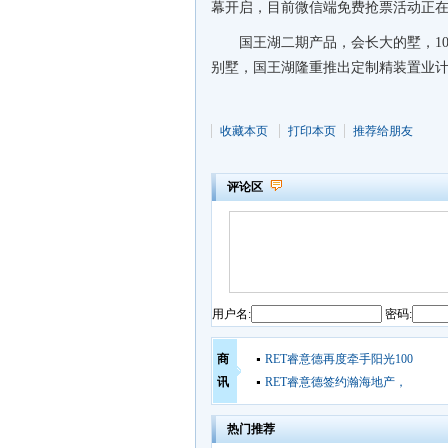
幕开启，目前微信端免费抢票活动正在
国王湖二期产品，会长大的墅，10
别墅，国王湖隆重推出定制精装置业
收藏本页
打印本页
推荐给朋友
评论区
用户名:
密码:
商
RET睿意德再度牵手阳光100
讯
RET睿意德签约瀚海地产，
热门推荐