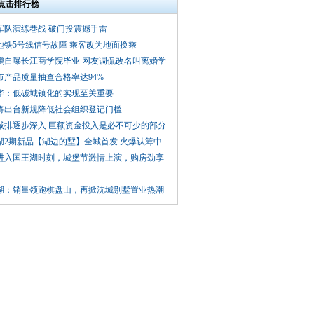
点击排行榜
军队演练巷战 破门投震撼手雷
地铁5号线信号故障 乘客改为地面换乘
鹏自曝长江商学院毕业 网友调侃改名叫离婚学
市产品质量抽查合格率达94%
华：低碳城镇化的实现至关重要
将出台新规降低社会组织登记门槛
减排逐步深入 巨额资金投入是必不可少的部分
湖2期新品【湖边的墅】全城首发 火爆认筹中
进入国王湖时刻，城堡节激情上演，购房劲享
湖：销量领跑棋盘山，再掀沈城别墅置业热潮