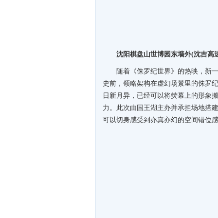
沈阳棋盘山世博园东墙外(沈吉高速
随着《侏罗纪世界》的热映，新
史前，领略架构在虚幻场景里的侏罗纪
日新月异，已经可以将荧幕上的形象
力。此次由国王湖主办并承担场地搭
可以切身感受到亦真亦幻的空间错位