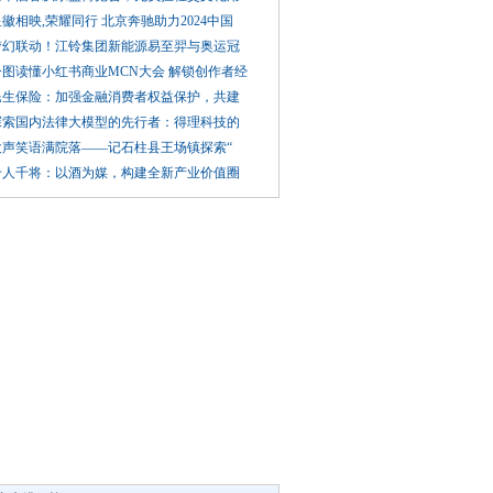
徽相映,荣耀同行 北京奔驰助力2024中国
梦幻联动！江铃集团新能源易至羿与奥运冠
一图读懂小红书商业MCN大会 解锁创作者经
民生保险：加强金融消费者权益保护，共建
探索国内法律大模型的先行者：得理科技的
欢声笑语满院落——记石柱县王场镇探索“
千人千将：以酒为媒，构建全新产业价值圈