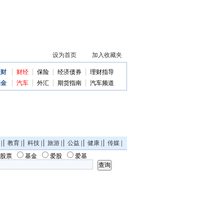
理财
财经
保险
经济债券
理财指导
基金
汽车
外汇
期货指南
汽车频道
|
教育
|
科技
|
旅游
|
公益
|
健康
|
传媒
|
股票
基金
爱股
爱基