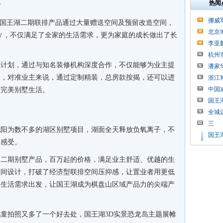
热闻
活
挪威
，国王湖二期联排产品通过大量赠送空间及预留改造空间，
北京
20㎡，不仅满足了全家的生活需求，更为家庭的成长做出了长
李亚
杭州
业计划，通过与知名装修机构深度合作，不仅能够为业主提
潘家
务，对准业主来说，通过定制精装，总房款按揭，还可以进
浙江
中国
启完美别墅生活。
国王
全城
三
沈阳为数不多的湖区别墅项目，湖面全天释放负氧离子，不
国王
活感受。
的二期别墅产品，百万起的价格，满足业主舒适、优越的生
空间设计，打破了经济型联排空间压抑感，让置业者用更低
户生活需求出发，让国王湖成为棋盘山区域产品力的尖端产
童拍照又多了一个好去处，国王湖3D实景恐龙岛主题展帷