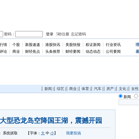
行情
个股
新股速递
港股快讯
美股快报
权证新闻
行业资讯
独
家
评论
商业
财经焦点
头条推荐
财经要闻
动态动态
公司要闻
新闻
|
综艺
|
商业
|
体育
|
汽车
|
房产
|
文化
|
女性
新闻
?大型恐龙岛空降国王湖，震撼开园
：
系统抓取
【字体：
大
中
小
】
我要投搞