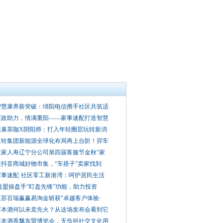
智慧康养新突破：绵阳电信携手社区共筑适
家政助力，情满重阳——家事速配打造智慧
雀巢茶咖X阴阳师：打入年轻圈层玩转新消
江铃集团新能源全球化布局再上台阶！羿车
大家人寿辽宁分公司第四届客服节金秋“家
在抖音商城好物市集，“车搭子”卖家找到
家事速配·社区零工新港湾：呵护居民生活
益盟操盘手“盯盘先锋”功能，助力投资
江苏百瑞赢赢易淘金斩获“卓越客户体验·
茶本酒何以未卖先火？从这场发布会看到它
茶本酒香飘东盟博览会，无负担社交文化用