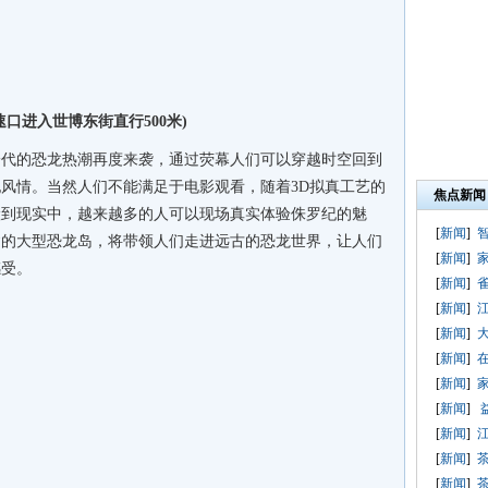
口进入世博东街直行500米)
一代的恐龙热潮再度来袭，通过荧幕人们可以穿越时空回到
风情。当然人们不能满足于电影观看，随着3D拟真工艺的
焦点新闻
搬到现实中，越来越多的人可以现场真实体验侏罗纪的魅
[
新闻
]
建的大型恐龙岛，将带领人们走进远古的恐龙世界，让人们
[
新闻
]
感受。
[
新闻
]
[
新闻
]
[
新闻
]
[
新闻
]
[
新闻
]
[
新闻
]
[
新闻
]
[
新闻
]
[
新闻
]