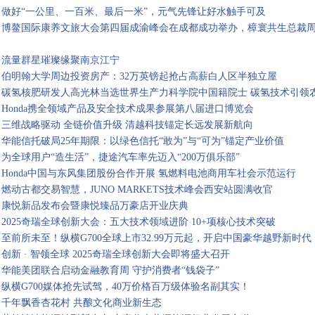
做好“一公里、一百米、最后一米”，元气先锋让好水触手可及
博鳌国际康养文旅大会第四届成渝峰会在成都成功举办，樟寰共生总裁
流量群星璀璨缘聚南京江宁
伯明翰大学周边投资房产：32万英镑起抢占高薪白人区半独立屋
碳氢核肥研发人高光林当选世界生产力科学院中国籍院士 碳氢技术引领
Honda携全领域产品及安全技术成果参展第八届进口博览会
三维战略驱动 全链价值升级 清越科技锚定长远发展新航向
华能信托破局25年期限：以绿色信托“敢为”与“可为”锚定产业价值
为全球用户“造生活”，捷途汽车率先迈入“200万俱乐部”
Honda中国与东风集团股份合作开展 氢燃料电池商用车社会示范运行
燃动古都交易智慧，JUNO MARKETS技术峰会西安站圆满收官
康悦新品发布会暨康悦臻品万豪店开业庆典
2025奇瑞全球创新大会：五大技术领域进阶 10+项核心技术突破
至前所未至！纵横G700全球上市32.99万元起，开启中国豪华越野新时代
创新 · 智领全球 2025奇瑞全球创新大会即将盛大召开
华能美团联合启动金融教育周 守护消费者“钱袋子”
纵横G700媒体抢先试驾，40万价格百万级体验名副其实！
千年飘香杏花村 共酿文化商业新生态