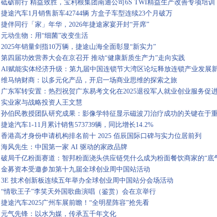
砥砺前行 精益致胜，宝利根集团南通公司6S TWI精益生产改善专项培
捷途汽车1月销售新车42744辆 方盒子车型连续23个月破万
捷伴同行「家」年华，2026年捷途家宴开封“开席”
元动生物：用“细菌”改变生活
2025年销量剑指10万辆，捷途山海全面彰显“新实力”
第四届功效营养大会在京召开 推动“健康新质生产力”走向实践
AI赋能实体经济升级：第九届中国连锁节大湾区论坛释放连锁产业发展
维马纳财商：以多元化产品，开启一场商业思维的探索之旅
广东军转安置：热烈祝贺广东易考文化在2025退役军人就业创业服务促
实业家与战略投资人王文慧
孙伯民教授团队研究成果：影像学特征显示磁波刀治疗成功的关键在于
捷途汽车1-11月累计销售573739辆，同比增长14.2%
香港高才身份申请机构排名前十 2025 佰辰国际口碑与实力位居前列
海风先生：中国第一家 AI 驱动的家政品牌
破局千亿粉面赛道：智邦粉面浇头供应链凭什么成为粉面餐饮商家的“底
金募资本受邀参加第十九届全球创业周中国站活动
3E 技术创新板连续五年举办全球创业周中国站分会场活动
“情歌王子”李笑天外国歌曲演唱（鉴赏）会在京举行
捷途汽车2025广州车展前瞻！“全明星阵容”抢先看
元气先锋：以水为媒，传承五千年文化