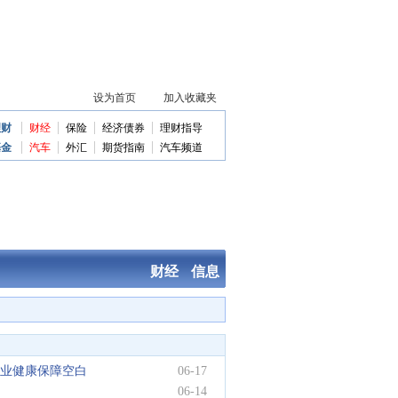
理财
财经
保险
经济债券
理财指导
基金
汽车
外汇
期货指南
汽车频道
财经
信息
市
(06-17)
淮安浪里马队徽出圈，一座
(06-14)
拨开迷雾，寻找确定性｜Ju
(06-09)
职业健康保障空白
06-17
端
(06-05)
smart携精灵2号概念车、精
(05-29)
畜博盛会 聚力前行 科宏
(05-27)
06-14
未
(05-14)
济南高校研发智能无人机，
(05-13)