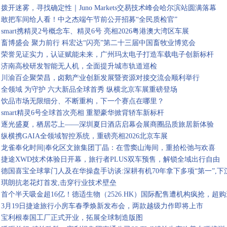
拨开迷雾，寻找确定性｜Juno Markets交易技术峰会哈尔滨站圆满落幕
敢把车间给人看！中之杰端午节前公开招募“全民质检官”
smart携精灵2号概念车、精灵6号 亮相2026粤港澳大湾区车展
畜博盛会 聚力前行 科宏达“闪亮”第二十三届中国畜牧业博览会
荣誉见证实力，认证赋能未来，广州玛太电子打造车载电子创新标杆
济南高校研发智能无人机，全面提升城市轨道巡检
川渝百企聚荣昌，卤鹅产业创新发展暨资源对接交流会顺利举行
全领域 为守护 六大新品全球首秀 纵横北京车展重磅登场
饮品市场无限细分、不断重构，下一个赛点在哪里？
smart精灵6号全球首次亮相 重塑豪华掀背轿车新标杆
逐光盛夏，栖居芯上——深圳夏日酒店启幕会展商圈品质旅居新体验
纵横携GAIA全领域智控系统，重磅亮相2026北京车展
龙雀奉化时间|奉化区文旅集团丁晶：在雪窦山海间，重拾松弛与欢喜
捷途XWD技术体验日开幕，旅行者PLUS双车预售，解锁全域出行自由
德国喜宝全球掌门人及在华操盘手访谈:深耕有机70年拿下多项“第一”,
琪朗抗老花灯首发,击穿行业技术壁垒
首个半天吸金超16亿！德适生物（2526.HK）国际配售遭机构疯抢，超购
3月19日捷途旅行小房车春季焕新发布会，两款越级力作即将上市
宝利根泰国工厂正式开业，拓展全球制造版图