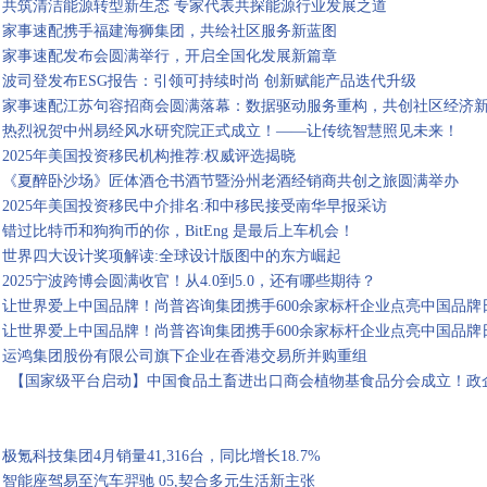
共筑清洁能源转型新生态 专家代表共探能源行业发展之道
家事速配携手福建海狮集团，共绘社区服务新蓝图
家事速配发布会圆满举行，开启全国化发展新篇章
波司登发布ESG报告：引领可持续时尚 创新赋能产品迭代升级
家事速配江苏句容招商会圆满落幕：数据驱动服务重构，共创社区经济
热烈祝贺中州易经风水研究院正式成立！——让传统智慧照见未来！
2025年美国投资移民机构推荐:权威评选揭晓
《夏醉卧沙场》匠体酒仓书酒节暨汾州老酒经销商共创之旅圆满举办
2025年美国投资移民中介排名:和中移民接受南华早报采访
错过比特币和狗狗币的你，BitEng 是最后上车机会！
世界四大设计奖项解读:全球设计版图中的东方崛起
2025宁波跨博会圆满收官！从4.0到5.0，还有哪些期待？
让世界爱上中国品牌！尚普咨询集团携手600余家标杆企业点亮中国品牌
让世界爱上中国品牌！尚普咨询集团携手600余家标杆企业点亮中国品牌
运鸿集团股份有限公司旗下企业在香港交易所并购重组
【国家级平台启动】中国食品土畜进出口商会植物基食品分会成立！政
极氪科技集团4月销量41,316台，同比增长18.7%
智能座驾易至汽车羿驰 05,契合多元生活新主张