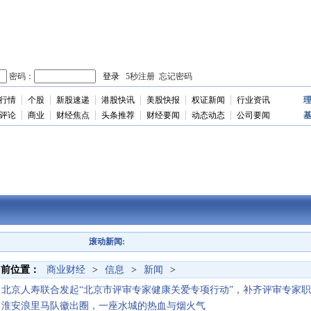
行情
个股
新股速递
港股快讯
美股快报
权证新闻
行业资讯
独
家
评论
商业
财经焦点
头条推荐
财经要闻
动态动态
公司要闻
滚动新闻:
北京人寿联合发起“北京
当前位置：
商业财经
>
信息
>
新闻
>
北京人寿联合发起“北京市评审专家健康关爱专项行动”，补齐评审专家
敢把车间给人看！中之杰
淮安浪里马队徽出圈，一座水城的热血与烟火气
荣誉见证实力，认证赋能