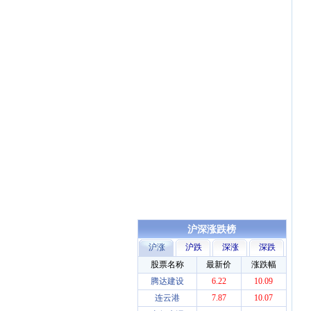
沪深涨跌榜
沪涨
沪跌
深涨
深跌
股票名称
最新价
涨跌幅
腾达建设
6.22
10.09
连云港
7.87
10.07