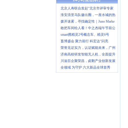
北京人寿联合发起“北京市评审专家
淮安浪里马队徽出圈，一座水城的热
拨开迷雾，寻找确定性｜Juno Marke
敢把车间给人看！中之杰端午节前公
smart携精灵2号概念车、精灵6号
畜博盛会 聚力前行 科宏达“闪亮
荣誉见证实力，认证赋能未来，广州
济南高校研发智能无人机，全面提升
川渝百企聚荣昌，卤鹅产业创新发展
全领域 为守护 六大新品全球首秀