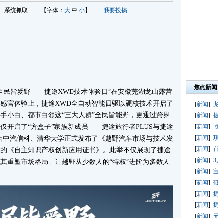
：
系统抓取
【字体：
大
中
小
】
我要投搞
焦点新闻
全民皆爱野——捷途XWD技术体验日”在安徽芜湖龙山露营
感官体验上，捷途XWD全自动智能四驱以硬核技术开启了
[
新闻
]
手小白、都市白领这“三大人群”全民皆能野，更通过跨界
[
新闻
]
开启了“方盒子”家族新成员——捷途旅行者PLUS与捷途
[
新闻
]
[
新闻
]
更联合中汽信科、清华大学正式发布了《越野汽车市场与技术发
[
新闻
]
首
发的《自主知识产权创新应用证书》。此举不仅展现了捷途
[
新闻
]
其重塑市场格局、让越野从少数人的“特权”进阶为多数人
[
新闻
]
[
新闻
]
[
新闻
]
捷
[
新闻
]
[
新闻
]