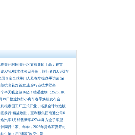
龙雀奉化时间|奉化区文旅集团丁晶：在雪
捷途XWD技术体验日开幕，旅行者PLUS双车
德国喜宝全球掌门人及在华操盘手访谈:深
琪朗抗老花灯首发,击穿行业技术壁垒
个半天吸金超16亿！德适生物（2526.HK
3月19日捷途旅行小房车春季焕新发布会，
宝利根泰国工厂正式开业，拓展全球制造版
砥砺前行 精益致胜，宝利根集团南通公司6
途汽车1月销售新车42744辆 方盒子车型
捷伴同行「家」年华，2026年捷途家宴开封
元动生物：用“细菌”改变生活