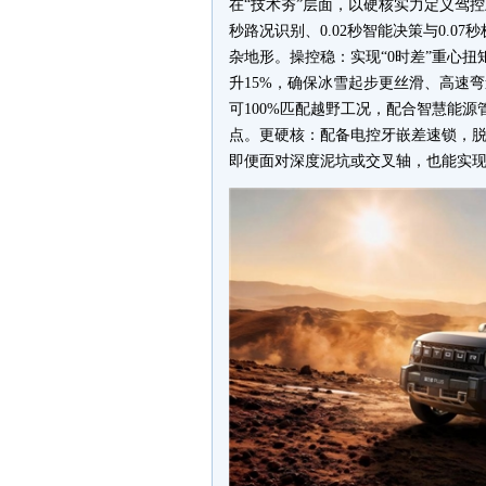
在“技术夯”层面，以硬核实力定义驾控上
秒路况识别、0.02秒智能决策与0.0
杂地形。操控稳：实现“0时差”重心扭
升15%，确保冰雪起步更丝滑、高速弯
可100%匹配越野工况，配合智慧能源管
点。更硬核：配备电控牙嵌差速锁，脱困
即便面对深度泥坑或交叉轴，也能实