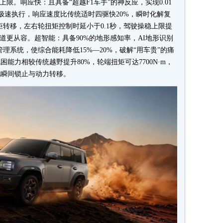
限。响应快：且具备“超越F1车手”的神反应，实现0.01
7秒极速执行，响应速度比传统适时四驱快20%，瞬时化解复
矩转移，左右轮扭矩控制时延小于0.1秒，驾驶操稳上限提
道更从容。超智能：具备90%的地形感知率，AI地形识别
理系统，使综合能耗降低15%—20%，破解“用车贵”的痛
能力相较传统越野提升80%，轮端扭矩可达7700N·m，
现瞬间锁止与动力转移。