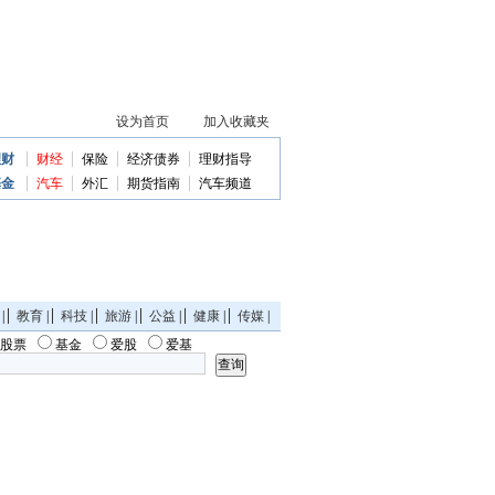
理财
财经
保险
经济债券
理财指导
基金
汽车
外汇
期货指南
汽车频道
|
教育
|
科技
|
旅游
|
公益
|
健康
|
传媒
|
股票
基金
爱股
爱基