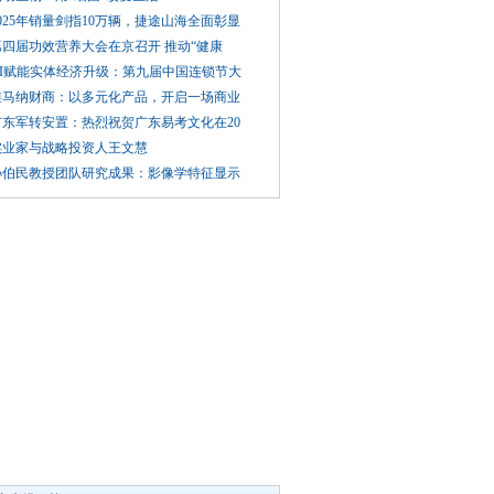
025年销量剑指10万辆，捷途山海全面彰显
第四届功效营养大会在京召开 推动“健康
AI赋能实体经济升级：第九届中国连锁节大
维马纳财商：以多元化产品，开启一场商业
广东军转安置：热烈祝贺广东易考文化在20
实业家与战略投资人王文慧
孙伯民教授团队研究成果：影像学特征显示