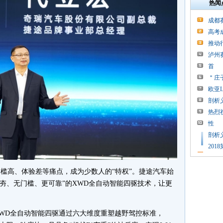
热闻
成都
高考
推动
泸州
首
＂庄
欧亚
剖析
热烈
性
剖析
20
槛高、体验差等痛点，成为少数人的“特权”。捷途汽车始
术夯、无门槛、更可靠”的XWD全自动智能四驱技术，让更
WD全自动智能四驱通过六大维度重塑越野驾控标准，