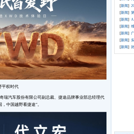
[
新闻
]
2
[
新闻
]
[
新闻
]
[
新闻
]
[
新闻
]
[
新闻
]
[
新闻
]
野平权时代
，奇瑞汽车股份有限公司副总裁、捷途品牌事业部总经理代
国，中国越野看捷途“。