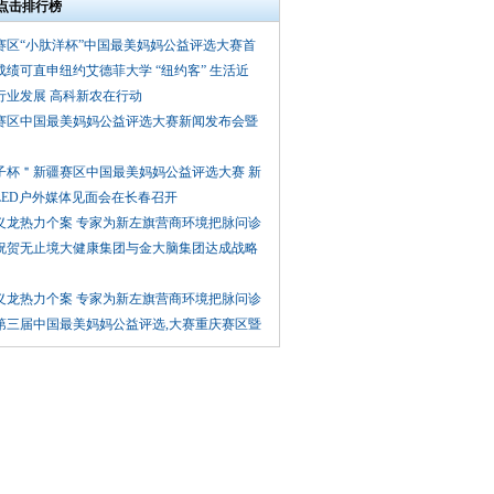
点击排行榜
赛区“小肽洋杯”中国最美妈妈公益评选大赛首
成绩可直申纽约艾德菲大学 “纽约客” 生活近
行业发展 高科新农在行动
赛区中国最美妈妈公益评选大赛新闻发布会暨
子杯＂新疆赛区中国最美妈妈公益评选大赛 新
LED户外媒体见面会在长春召开
义龙热力个案 专家为新左旗营商环境把脉问诊
祝贺无止境大健康集团与金大脑集团达成战略
义龙热力个案 专家为新左旗营商环境把脉问诊
18第三届中国最美妈妈公益评选,大赛重庆赛区暨