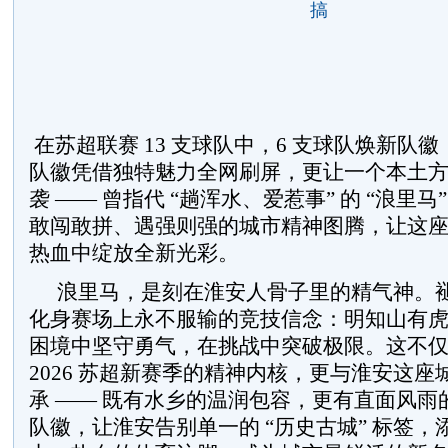
搞
在苏超联赛 13 支球队中，6 支球队焕新队
队徽凭借独特魅力全网刷屏，更让一个本土
袭 —— 曾指代 “趟浑水、爱惹事” 的 “浪里
敢闯敢拼、遇强则强的城市精神图腾，让这
热血中绽放全新光彩。
浪里马，是刻在淮安人骨子里的精气神。
化身赛场上永不服输的竞技信念：明知山有
困境中坚守勇气，在挑战中突破极限。这不
2026 苏超新赛季的精神内核，更与淮安这
承 —— 既有水乡的温润包容，更有直面风雨
队徽，让淮安告别单一的 “历史古城” 标签