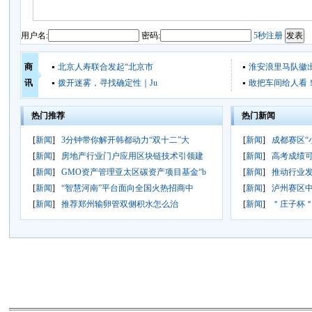
用户名:
密码:
5秒注册
商
北京人寿联合发起“北京市
淮安浪里马队徽
讯
拨开迷雾，寻找确定性｜Ju
敢把车间给人看
热门推荐
热门新闻
[
新闻
]
3分钟带你解开韩都动力“双十二”大
[
新闻
]
成都赛区“
[
新闻
]
房地产行业门户应用区块链技术引领建
[
新闻
]
高考成绩可
[
新闻
]
GMO资产管理亚太区碳资产项目基金“b
[
新闻
]
推动行业发
[
新闻
]
“智慧河南”平台面向全国火热招商中
[
新闻
]
泸州赛区
[
新闻
]
推荐郑州输卵管双侧积水怎么治
[
新闻
]
＂庄子杯