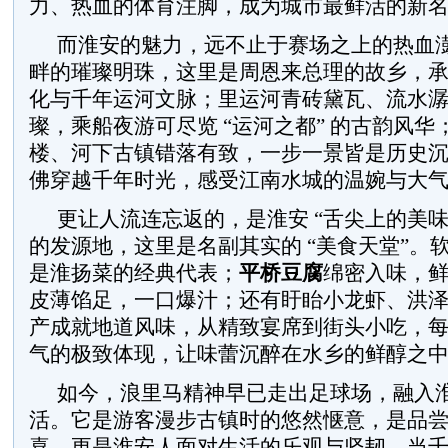
力、热血的体育注脚，成为城市最鲜活的新
而淮安的魅力，远不止于赛场之上的热血
畔的璀璨明珠，这里是周恩来总理的故乡，
化与千年运河文脉；里运河青砖黛瓦、流水
璨，乘船夜游可尽览 “运河之都” 的古韵风
楼、河下古镇错落有致，一步一景皆是历史
佛穿越千年时光，感受江南水城的温婉与大
更让人流连忘返的，是淮安 “舌尖上的美味
的发源地，这里是名副其实的 “美食天堂”。
是淮扬菜的经典代表；
平桥豆腐
绵密入味，
皮薄馅足，一口爆汁；还有盱眙小龙虾、洪
产成就地道风味，从精致宴席到街头小吃，
气的极致体现，让味蕾沉醉在水乡的鲜醇之
如今，浪里马精神早已走出足球场，融入
活。它是游客漫步古镇时的悠然惬意，是品
喜，更是淮安人面对生活的乐观与坚韧。当