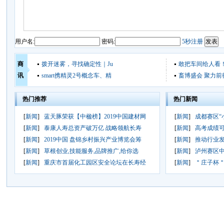
用户名:
密码:
5秒注册
商
拨开迷雾，寻找确定性｜Ju
敢把车间给人看
讯
smart携精灵2号概念车、精
畜博盛会 聚力前
热门推荐
热门新闻
[
新闻
]
蓝天豚荣获【中楹榜】2019中国建材网
[
新闻
]
成都赛区“
[
新闻
]
泰康人寿总资产破万亿 战略领航长寿
[
新闻
]
高考成绩可
[
新闻
]
2019中国 盘锦乡村振兴产业博览会筹
[
新闻
]
推动行业发
[
新闻
]
草根创业,技能服务,品牌推广,给你选
[
新闻
]
泸州赛区
[
新闻
]
重庆市首届化工园区安全论坛在长寿经
[
新闻
]
＂庄子杯