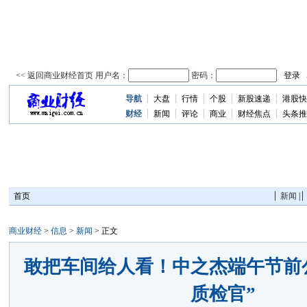
导航
大盘
行情
个股
新股速递
港股快
资
讯
财经
新闻
评论
商业
财经焦点
头条推
首页
新闻
|
商业财经
>
信息
>
新闻
> 正文
敢把车间给人看！中之杰端午节前
质检官”