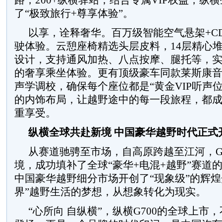
路，200+纵横驿站，结合专属VIP权益，纵
了“极致旅行+尊享体验”。
以享，诠释奢华。百万级智能空气悬架+C
驶体验。云憩座椅精选头层皮料，14层精心
设计，支持通风加热、八点按摩、腿托等，
的奢享乘坐体验。更有顶级豪车同款莱斯康
声学调校，确保每个座位都是“黄金VIP听声
的内饰布局，让越野途中的每一段旅程，都
重享受。
纵横全球共赴新境
中国豪华越野时代正式
从赛道驰骋至市场，自高原跨越至江河，G
境，成功填补了全球“豪华+电混+越野”赛道
中国豪华越野细分市场开创了“现象级”的辉煌
界”越野生活的梦想，从想象转化为现实。
“心所向 自纵横”，纵横G700的全球上市