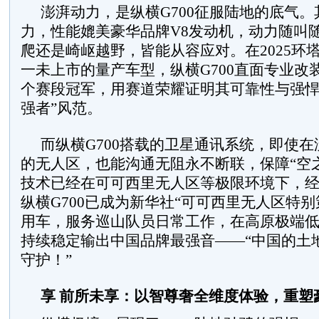
澎湃动力，是纵横G700征服陆地的底气。
力，性能媲美豪华品牌V8发动机，动力随叫
爬还是崎岖越野，皆能从容应对。在2025环
一未上市的量产车型，纵横G700直面专业改
个赛段冠军，用赛道荣耀证明其可靠性与强悍
强者”风范。
而纵横G700搭载的卫星通讯系统，即使
的无人区，也能沟通无阻永不断联，保障“空
技术已经在可可西里无人区等极限环境下，经
纵横G700已成为新华社“可可西里无人区特别
用车，服务巡山队员日常工作，在高原极端
持续稳定输出中国品牌最强音——“中国的土
守护！”
享 前所未享：以智尊奢全维度体验，重塑