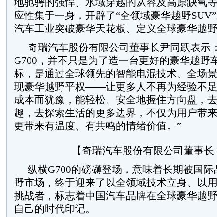
地驰骋的强悍、水域穿越的从容及高原缺氧
应性集于一身，开辟了“全领域豪华越野SUV
汽车工业突破豪华天花板、定义全球豪华越
奇瑞汽车股份有限公司董事长尹同跃表示：
G700，并不只是为了造一台更好的豪华越野
标，是通过全球领先的智能电混技术、全场
现豪华越野平权——让更多人不再为经验不
成本而犹豫，能轻松、安全地握住方向盘，
趣，去探索生活的更多边界，不仅为用户带
更带来有温度、有共鸣的情绪价值。”
【奇瑞汽车股份有限公司董事长
纵横G700的磅礴登场，意味着长期被国
野市场，终于迎来了以全领域技术立身、以
挑战者，标志着中国汽车品牌在全球豪华越
自己的时代印记。