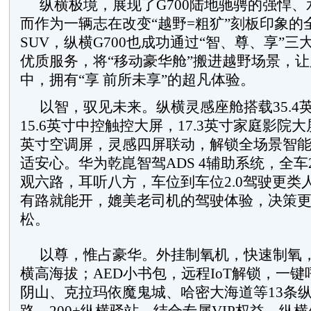
纵横极境，展现了G700陆地驰骋的强悍
而作为一辆志在改变“越野=粗犷”刻板印象的
SUV，纵横G700也成功通过“智、尊、享”
优质服务，将“移动豪华舱”搬进越野场景，
中，拥有“享 前所未享”的超凡体验。
以智，驭见未来。纵横灵感座舱搭载35.4
15.6英寸中控触控大屏，17.3英寸家庭影院大
英寸空调屏，灵感四屏联动，解锁全场景智
适安心。华为乾崑智驾ADS 4辅助系统，全车
观六路，耳听八方，车位到车位2.0驾驶更类
有路就能开，媲美老司机的驾驶体验，决策
松。
以尊，惟占豪华。外挂制氧机，快速制氧，
横高海拔；AED小书包，远程IoT解锁，一
阴山、克拉玛依魔鬼城、哈密大海道等13条