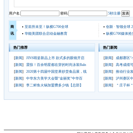
用户名:
密码:
5秒注册
商
至前所未至！纵横G700全球
创新 · 智领全球 2
讯
华能美团联合启动金融教育
纵横G700媒体抢
热门推荐
热门新闻
[
新闻
]
JINS睛姿新品上市 款式多的眼镜开启
[
新闻
]
成都赛区“
[
新闻
]
震惊！百余明星都在穿的时尚泳装Baln
[
新闻
]
高考成绩可
[
新闻
]
2020第十四届中国坚果炒货食品展，线
[
新闻
]
推动行业发
[
新闻
]
中华东方美学大会暨“金丽奖”中华百
[
新闻
]
泸州赛区
[
新闻
]
李二鲜鱼火锅加盟费多少钱【总部】
[
新闻
]
＂庄子杯