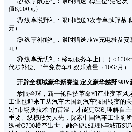
⑦ 纵享限定礼：限时赠送“梅里橙/昆仑灰
值8,000元）
⑧ 纵享悦野礼：限时赠送3次专享越野基地体
元）
⑨ 纵享补能礼：限时赠送7kW充电桩及安装
元）
⑩ 纵享无忧礼：移动服务车上门（＜100k
代步补偿、3年免费车机娱乐流量（10G/月）
开辟全领域豪华新赛道 定义豪华越野SUV
放眼全球，新一轮科技革命和产业变革风
工业也迎来了从汽车大国到汽车强国转变的
过“市场换技术”的苦涩，才能更深刻理解自
重要。纵横敢为人先，探索中国汽车工业前
纵横G700横空出世，融合硬派越野与城市S