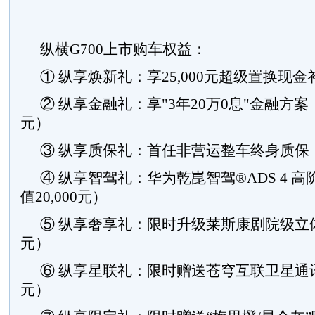
纵横G700上市购车权益：
① 纵享焕新礼：享25,000元超级置换现金
② 纵享金融礼：享"3年20万0息"金融方案（
元）
③ 纵享质保礼：首任非营运整车终身质保（价
④ 纵享智驾礼：华为乾崑智驾®ADS 4 
值20,000元）
⑤ 纵享奢享礼：限时升级莱斯康剧院级立体音
元）
⑥ 纵享星联礼：限时赠送苍穹互联卫星通讯功
元）