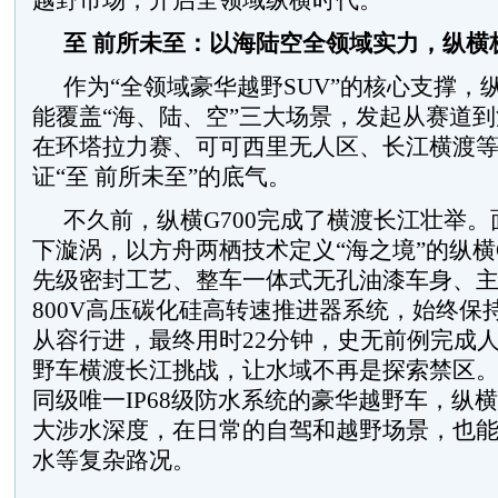
越野市场，开启全领域纵横时代。
至 前所未至：以海陆空全领域实力，纵横
作为“全领域豪华越野SUV”的核心支撑，纵
能覆盖“海、陆、空”三大场景，发起从赛道
在环塔拉力赛、可可西里无人区、长江横渡
证“至 前所未至”的底气。
不久前，纵横G700完成了横渡长江壮举
下漩涡，以方舟两栖技术定义“海之境”的纵横G
先级密封工艺、整车一体式无孔油漆车身、
800V高压碳化硅高转速推进器系统，始终保
从容行进，最终用时22分钟，史无前例完成
野车横渡长江挑战，让水域不再是探索禁区
同级唯一IP68级防水系统的豪华越野车，纵横G7
大涉水深度，在日常的自驾和越野场景，也
水等复杂路况。