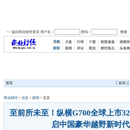
导航
大盘
行情
个股
新股速递
港股快
资
讯
财经
新闻
评论
商业
财经焦点
头条推
首页
新闻
|
商业财经
>
信息
>
新闻
> 正文
至前所未至！纵横G700全球上市32
启中国豪华越野新时代