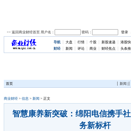
导航
大盘
行情
个股
新股速递
港股快
资
讯
财经
新闻
评论
商业
财经焦点
头条推
首页
新闻
|
商业财经
>
信息
>
新闻
> 正文
智慧康养新突破：绵阳电信携手社
务新标杆