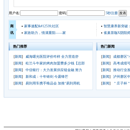
用户名:
密码:
5秒注册
商
家事速配&#12539;社区
智慧康养新突破
讯
家政助力，情满重阳——家
雀巢茶咖X阴阳
热门推荐
热门新闻
[
新闻
]
威海曙光医院评价咋样 全力营造舒
[
新闻
]
成都赛区“
[
新闻
]
松兰斗牛家的烤肉加盟费多少钱【总部
[
新闻
]
高考成绩可
[
新闻
]
中信银行：大力发展供应链金融 努力
[
新闻
]
推动行业发
[
新闻
]
新和成：十年铸剑 今露锋芒
[
新闻
]
泸州赛区
[
新闻
]
易到用车携手唯品会 加推“易到用机
[
新闻
]
＂庄子杯