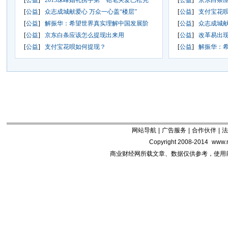
[
公益
]
2015珠峰婚礼携手第一铅笔关爱巴松完
[
公益
]
京东白条
[
公益
]
众志成城献爱心 万众一心盖“楼层”
[
公益
]
支付宝花
[
公益
]
解振华：希望世界真实理解中国发展阶
[
公益
]
众志成城献
[
公益
]
京东白条应该怎么提现出来用
[
公益
]
改革易出现
[
公益
]
支付宝花呗如何提现？
[
公益
]
解振华：
网站导航
|
广告服务
|
合作伙伴
|
法
Copyright 2008-2014
www.m
商业财经网所载文章、数据仅供参考，使用前