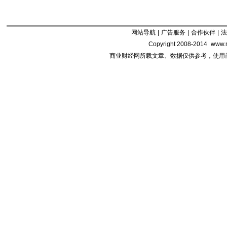
网站导航
|
广告服务
|
合作伙伴
|
法
Copyright 2008-2014
www.m
商业财经网所载文章、数据仅供参考，使用前