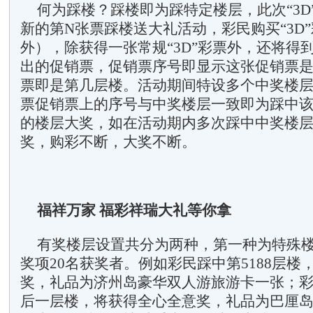
何为踩楼？踩楼即为踩特定楼层，此次“3D
新的第N张票踩楼送大礼活动，彩民购买“3D
外），除获得一张常规“3D”彩票外，还将得
出的促销票，促销票序号即显示这张促销票
票即是第几层楼。活动期间特设多个中奖楼
票促销票上的序号与中奖楼层一致即为踩中
的楼层大奖，如在活动期内多次踩中中奖楼
奖，购彩不断，大奖不断。
福祥万家 福彩祥瑞大礼等你拿
有奖楼层设置共分为两种，第一种为特殊楼
奖项20名获奖者。例如彩民踩中第5188层楼
奖，礼品为济州岛豪华双人游旅游卡一张；
后一层楼，将获得全心全意奖，礼品为巴厘