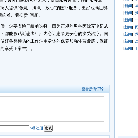
标准，紧紧围绕病人的需求，提高服务质量，控制服务成
[
新闻
]
星
病人提供“低耗、满意、放心”的医疗服务，更好地满足群
[
新闻
]
看病难、看病贵”问题。
[
新闻
]
时候一定要谨慎仔细的选择，因为正规的男科医院无论是从
[
新闻
]
方面都能够贴近患者生活内心让患者更安心的接受治疗。同
[
新闻
]
里做好各类预防的工作注重身体的保养加强体育锻炼，保证
[
新闻
]
好的享受正常生活。
[
新闻
]
查看所有评论
5秒注册