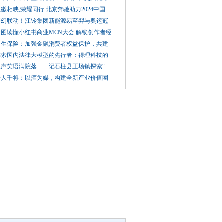
徽相映,荣耀同行 北京奔驰助力2024中国
梦幻联动！江铃集团新能源易至羿与奥运冠
一图读懂小红书商业MCN大会 解锁创作者经
民生保险：加强金融消费者权益保护，共建
探索国内法律大模型的先行者：得理科技的
欢声笑语满院落——记石柱县王场镇探索“
千人千将：以酒为媒，构建全新产业价值圈