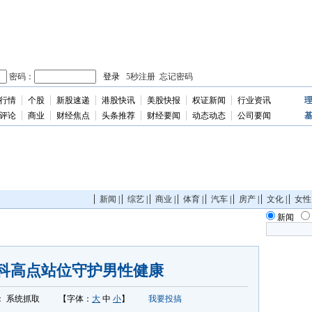
行情
个股
新股速递
港股快讯
美股快报
权证新闻
行业资讯
独
家
评论
商业
财经焦点
头条推荐
财经要闻
动态动态
公司要闻
新闻
|
综艺
|
商业
|
体育
|
汽车
|
房产
|
文化
|
女性
新闻
科高点站位守护男性健康
：
系统抓取
【字体：
大
中
小
】
我要投搞