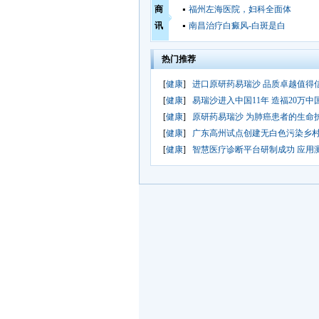
商
福州左海医院，妇科全面体
讯
南昌治疗白癜风-白斑是白
热门推荐
[
健康
]
进口原研药易瑞沙 品质卓越值得
[
健康
]
易瑞沙进入中国11年 造福20万中
[
健康
]
原研药易瑞沙 为肺癌患者的生命
[
健康
]
广东高州试点创建无白色污染乡村
[
健康
]
智慧医疗诊断平台研制成功 应用