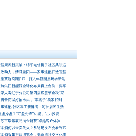
智慧康养新突破：绵阳电信携手社区共筑适
家政助力，情满重阳——家事速配打造智慧
雀巢茶咖X阴阳师：打入年轻圈层玩转新消
江铃集团新能源全球化布局再上台阶！羿车
大家人寿辽宁分公司第四届客服节金秋“家
在抖音商城好物市集，“车搭子”卖家找到
家事速配·社区零工新港湾：呵护居民生活
益盟操盘手“盯盘先锋”功能，助力投资
江苏百瑞赢赢易淘金斩获“卓越客户体验·
茶本酒何以未卖先火？从这场发布会看到它
茶本酒香飘东盟博览会，无负担社交文化用