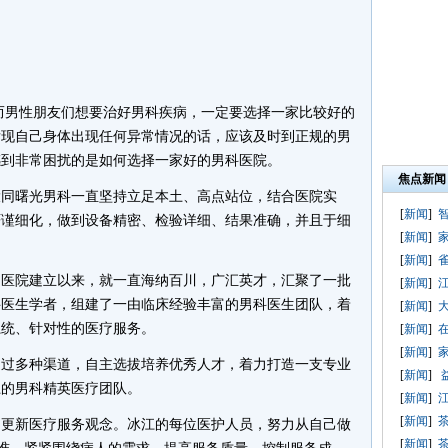
而男性朋友们想要治好男科疾病，一定要选择一家比较好的
发现自己身体出现任何异常情况的话，应该及时到正规的男
感到非常困扰的是如何选择一家好的男科医院。
焦点新闻
大同曙光
男科一直坚持立足本土、高点站位，结合医院实
[
新闻
]
严谨细化，做到设备精密、检验详细、结果准确，并且于细
[
新闻
]
[
新闻
]
院建立以来，就一直海纳百川，广汇英才，汇聚了一批
[
新闻
]
科医生学者，组建了一由临床经验丰富的男科医生团队，着
[
新闻
]
系统、针对性的医疗服务。
[
新闻
]
[
新闻
]
多种渠道，自主选拔培养优秀人才，着力打造一支专业
[
新闻
]
土的男科精英医疗团队。
[
新闻
]
[
新闻
]
新医疗服务观念。冰江的每位医护人员，努力从自己做
[
新闻
]