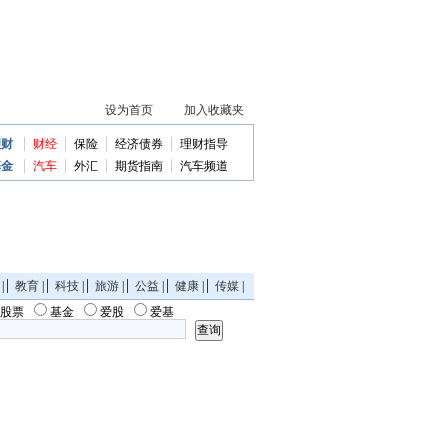
理财
财经
保险
经济债券
理财指导
基金
汽车
外汇
期货指南
汽车频道
|
教育
|
科技
|
旅游
|
公益
|
健康
|
传媒
|
股票
基金
爱股
爱基