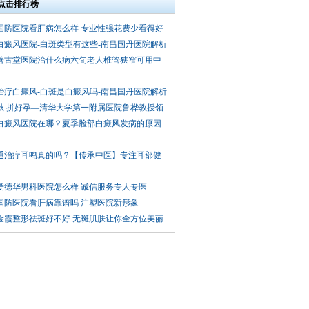
点击排行榜
国防医院看肝病怎么样 专业性强花费少看得好
白癜风医院-白斑类型有这些-南昌国丹医院解析
善古堂医院治什么病六旬老人椎管狭窄可用中
治疗白癜风-白斑是白癜风吗-南昌国丹医院解析
秋 拼好孕—清华大学第一附属医院鲁桦教授领
白癜风医院在哪？夏季脸部白癜风发病的原因
通治疗耳鸣真的吗？【传承中医】专注耳部健
爱德华男科医院怎么样 诚信服务专人专医
国防医院看肝病靠谱吗 注塑医院新形象
金霞整形祛斑好不好 无斑肌肤让你全方位美丽