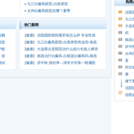
热闻
九江白癜风医院-白斑类型
台州白癜风医院在哪？夏季
沈阳
九江
热门新闻
大连
药
信赖
[
健康
]
沈阳国防医院看肝病怎么样 专业性强
南昌
国患
[
健康
]
九江白癜风医院-白斑类型有这些-南昌
庆中
护航
[
健康
]
大连善古堂医院治什么病六旬老人椎管
台州
 发
[
健康
]
南昌治疗白癜风-白斑是白癜风吗-南昌
是
测试
[
健康
]
庆中秋 拼好孕—清华大学第一附属医
邦尔
康
遂宁
沈阳
信阳