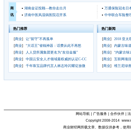
商
湖南金证投顾—教你走出月
万通保险冠名日
讯
济南中医风湿病医院召开系
中华联合车险整
热门推荐
热门新闻
[
商业
]
让“留守”不再孤单
[
商业
]
2018 亚
[
商业
]
“大话王”省钱神器：话费从此不再愁
[
商业
]
内蒙古味
[
商业
]
人人贷所属集团更名为“友信金服”
[
商业
]
“内蒙古味
[
商业
]
中国云安全人才领域最权威的认证C-CC
[
商业
]
互联网项目
[
商业
]
千年珠宝品牌代言人林志玲闪耀绽放微
[
商业
]
维兰尼绿
网站导航
|
广告服务
|
合作伙伴
|
法
Copyright 2008-2014
www.m
商业财经网所载文章、数据仅供参考，使用前