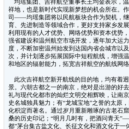
均瑶集团、吉祥航空董事长王均金表示，温
祥地，也是新时代实现新梦想的机会所在。
司——均瑶集团将以民航板块合作为契机，
育、先进制造等领域合作，更好支持家乡发
利用现有的人才优势、网络优势和资本优势
强省建设和温州航空市场开发，逐年加大运
度，不断加密温州始发到达国内省会城市以
次，并计划逐步拓展国际中短程航线，增强
和地区的辐射能力，拓宽吉祥航空的航线网
此次吉祥航空新开航线的目的地，均有着迥
景。六朝古都之一的南京，绝对是出游的好
礼与现代化都市的灿烂文明交相辉映，让南
史名城独具魅力；有“龙城宝地”之誉的太原
化积淀而著名。通过岁月重新雕琢的古老石
桑的历史印记；“明月几时有，把酒问青天”—
都”茅台集古盐文化、长征文化和酒文化于一