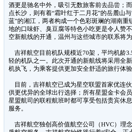
酒更是驰名中外，吸引无数旅客前去品尝；
点长沙，则有着“霜叶红于二月花”的岳麓山与
蓝”的湘江，两者构成一个色彩斑斓的湖南重
地的口味虾、臭豆腐等特色小吃更是令人赞
空新航线的开通，温州与这些城市的联系将
吉祥航空目前机队规模近70架，平均机龄3.
轻的机队之一。此次开通的新航线将采用全新空
机执飞，为乘客提供更加安全舒适的旅行体
目前，吉祥航空已成为星空联盟首家优连伙
供更优异的全球出行选择；所有星盟金卡会
星盟航司的联程航班时都可享受包括贵宾休
服务。
吉祥航空独创高价值航空公司（HVC）理