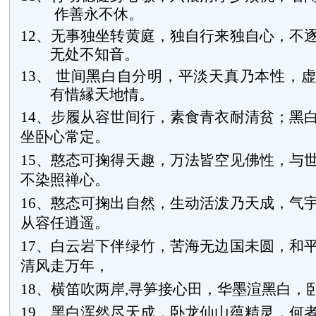
作善永不休。
12
、无事独坐转黄庭，独自行来独自心，不
无处不知音。
13、
世间黑白自分明，平淡天真乃本性，虚
有惜縁天地情。
14、步履从容世间行，素食青衣耐清贫；黑
坐卧心常定。
15、憨态可掬得天趣，万法皆空见佛性，与
不染照禅心。
16、憨态可掬出自然，生动活泼乃天成，气
从容任逍遥。
17、白云岩下伴绿竹，苦海无边国未圆，和
清风走万年，
18、横笛吹两岸,寻笋接心田，华墨渲黑白，
19、黑白浑然尽天成，卧龙仙山蕴精灵，何