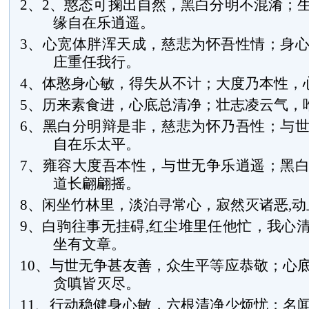
2、
2、憨态可掬出自然，黑白分明不混淆；
缘自在乐逍遥。
3、心宽体胖浑天成，慈悲为怀吾性情；身
庄重任我行。
4、体憨身心敏，得失从不计；大度乃本性，
5、历来素食进，心底总清净；壮志凌云气，
6、黑白分明辩是非，慈悲为怀乃吾性；与
自在乐太平。
7、雍容大度吾本性，与世无争乐逍遥；黑
道长翩翩摇。
8、闲坐竹林里，淡泊寻常心，寂然灭诸恶,
9、白驹往事无挂碍,红尘堆里任他忙，我心
坐有文章。
10、与世无争甚友善，众生平等应恭敬；心
贪嗔皆灭尽。
11、行动稳健身心敏，六根清净少烦忧；名