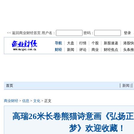
导航
大盘
行情
个股
新股速递
港股快
资
讯
财经
新闻
评论
商业
财经焦点
头条推
首页
新闻
|
商业财经
>
信息
>
文化
> 正文
高瑞26米长卷熊猫诗意画《弘扬
梦》欢迎收藏！