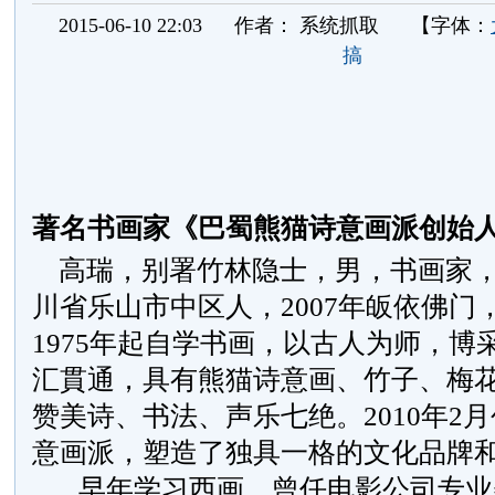
2015-06-10 22:03
作者：
系统抓取
【字体：
搞
著名书画家《巴蜀熊猫诗意画派创始
高瑞，别署竹林隐士，男，书画家
川省乐山市中区人，2007年皈依佛门
1975年起自学书画，以古人为师，博
汇貫通，具有熊猫诗意画、竹子、梅
赞美诗、书法、声乐七绝。
2010
年
2
月
意画派，塑造了独具一格的文化品牌
早年学习西画，曾任电影公司专业