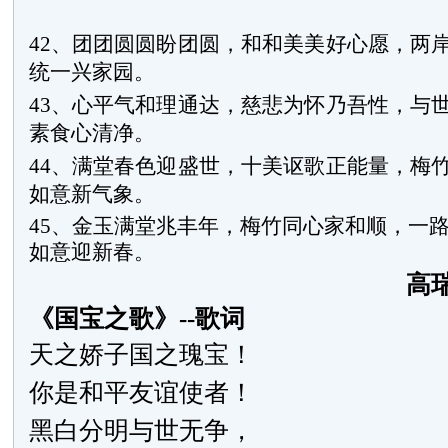
42、团团圆圆盼团圆，和和美美好心愿，两
统一兴家园。
43、心平气和理通达，慈悲为怀乃吾性，与
素食心清净。
44、满堂春色迎盛世，十美讴歌正能量，梅
如意新气象。
45、金玉满堂兆丰年，梅竹同心家和顺，一
如意迎新春。
高
《国宝之歌》--歌词
天之娇子国之瑰宝！
你是和平友谊使者！
黑白分明与世无争，