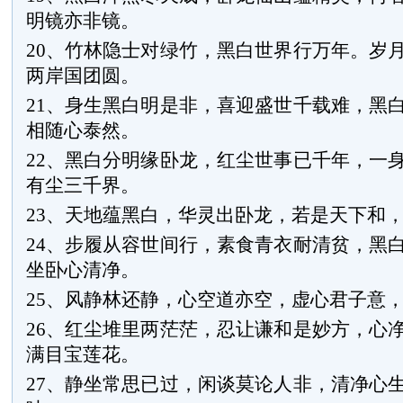
明镜亦非镜。
20、竹林隐士对绿竹，黑白世界行万年。岁
两岸国团圆。
21、身生黑白明是非，喜迎盛世千载难，黑
相随心泰然。
22、黑白分明缘卧龙，红尘世事已千年，一
有尘三千界。
23、天地蕴黑白，华灵出卧龙，若是天下和
24、步履从容世间行，素食青衣耐清贫，黑
坐卧心清净。
25、风静林还静，心空道亦空，虚心君子意
26、红尘堆里两茫茫，忍让谦和是妙方，心
满目宝莲花。
27、静坐常思已过，闲谈莫论人非，清净心