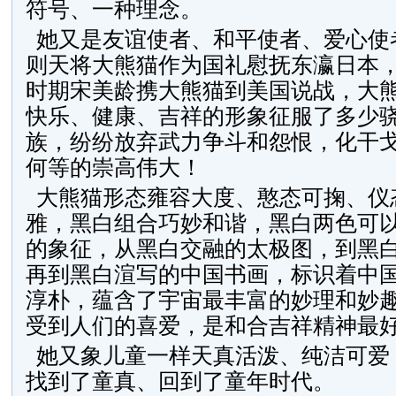
符号、一种理念。
她又是友谊使者、和平使者、爱心使
则天将大熊猫作为国礼慰抚东瀛日本
时期宋美龄携大熊猫到美国说战，大
快乐、健康、吉祥的形象征服了多少
族，纷纷放弃武力争斗和怨恨，化干
何等的崇高伟大！
大熊猫形态雍容大度、憨态可掬、仪
雅，黑白组合巧妙和谐，黑白两色可
的象征，从黑白交融的太极图，到黑
再到黑白渲写的中国书画，标识着中
淳朴，蕴含了宇宙最丰富的妙理和妙
受到人们的喜爱，是和合吉祥精神最
她又象儿童一样天真活泼、纯洁可爱
找到了童真、回到了童年时代。