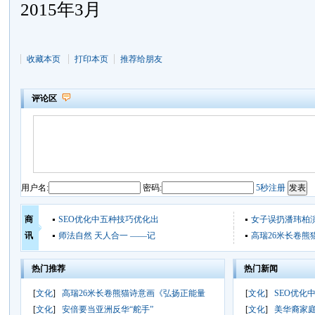
2015年3月
收藏本页
打印本页
推荐给朋友
评论区
用户名:
密码:
5秒注册
商
SEO优化中五种技巧优化出
女子误扔潘玮柏
讯
师法自然 天人合一 ——记
高瑞26米长卷熊
热门推荐
热门新闻
[
文化
]
高瑞26米长卷熊猫诗意画《弘扬正能量
[
文化
]
SEO优化
[
文化
]
安倍要当亚洲反华“舵手”
[
文化
]
美华裔家庭