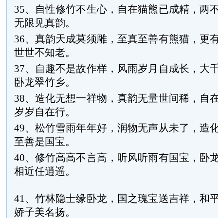
35、自性修竹不生心，自在猫熊已成精，两
无限见真韵。
36、真韵天成莫须雕，至真至善有熊猫，更
世世不知老。
37、自趣不是故作样，风雨岁月自成长，大
卧龙翠竹乡。
38、造化无想一祥物，真韵无量世间稀，自
岁岁自在行。
49、松竹雪雨年年好，润物无声从未了，造
至善是国宝。
40、修竹高高不言高，听风听雨有国宝，卧
相近任逍
41、竹林隐士缘卧龙，国之瑰宝送吉祥，和
娇子美名