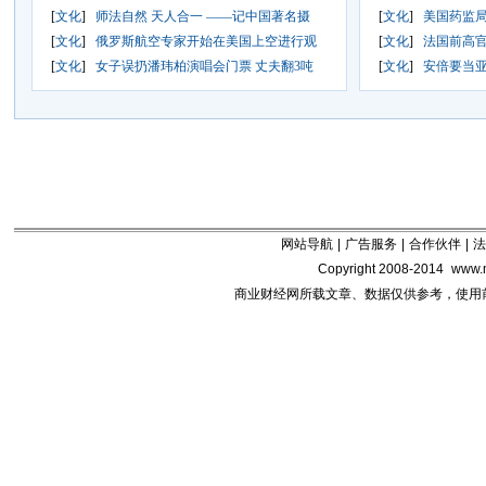
[
文化
]
师法自然 天人合一 ——记中国著名摄
[
文化
]
美国药监
[
文化
]
俄罗斯航空专家开始在美国上空进行观
[
文化
]
法国前高
[
文化
]
女子误扔潘玮柏演唱会门票 丈夫翻3吨
[
文化
]
安倍要当亚
网站导航
|
广告服务
|
合作伙伴
|
法
Copyright 2008-2014
www.m
商业财经网所载文章、数据仅供参考，使用前