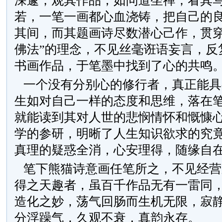
深邃，观其作品，如问道坐禅，看其
若，一笔一画都心血浇铸，把自己的
其间，而其题画诗尽数潜心己作，贯穿
佛法”的理念，不见丝毫诳语妄言，反
书画作品，于笔墨中找到了心的共鸣
一个没有分别心的修行者，真正能具
生如对自己一样的态度和思维，落在
就能读到其对人世的悲悯情怀和慨慷
学的参研，明晰了人生知识欲求的究
真理的疑惑全消，心安理得，随缘自
笔下熊猫诗意画任笔所之，不见经营
得之天趣者，虽百千作品无有一雷同
造化之妙，荡气回肠而生机无限，寂
分浮躁气，久观不衰，真韵永存。