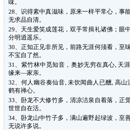
味。
28、识得素中真滋味，原来一样平常心，事
无求品自清。
29、天生爱笑成莲花，双手常揖礼诸佛；眼
分明逍遥乐。
30、正知正见非所见，前路无涯何须看，至
不宝自了然。
31、紫竹林中觅知音，奥妙无穷在真心, 天
缘来—家亲。
32、何人幽谷奏仙音, 未饮闻曲人已醺, 高山
鹤有禅心。
33、卧龙不大修竹多，清凉洁泉自着落，正
世世自在活。
34、卧龙山中竹子多，满山遍野起绿波，至
无说许多说。