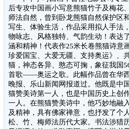
后专攻中国画小写意熊猫竹子及梅花
师法自然，曾到卧龙熊猫自然保护区
写生、体验生活，作品采用拟人手法
物咏志、风格独特、气韵生动！表达
涵和精神！
代表作25米长卷熊猫诗意
珍爱国宝、大爱无疆、支持奥运》、共
猫，神态各异、憨态可掬，象征我国5
首歌——奥运之歌。此幅作品曾在华
晚报、乐山新闻网报道过。
他既是中
猫赞美诗第一人，也是中国历史上创
一人。在熊猫赞美诗中，他巧妙地融
及精神，具有佛家禅意，也抒发了个
松、竹、梅师法历代大家。书法涉猎