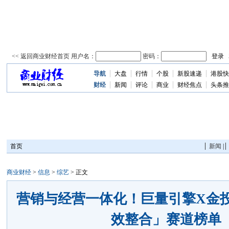
导航
大盘
行情
个股
新股速递
港股快
资
讯
财经
新闻
评论
商业
财经焦点
头条推
首页
新闻
|
商业财经
>
信息
>
综艺
> 正文
营销与经营一体化！巨量引擎X金
效整合」赛道榜单