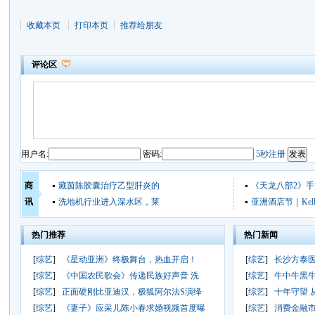
收藏本页
打印本页
推荐给朋友
评论区
用户名:
密码:
5秒注册
商
藏茵陈胶囊治疗乙型肝炎的
《天龙八部2》
讯
洗地机行业进入深水区，莱
亚洲酒店节｜Kel
热门推荐
热门新闻
[
综艺
]
《星动亚洲》终极舞台，热血开启！
[
综艺
]
长沙方泰医
[
综艺
]
《中国农民歌会》传递民族好声音 洗
[
综艺
]
牛中牛黑
[
综艺
]
正面硬刚比亚迪汉，极狐阿尔法S演绎
[
综艺
]
十年守望 
[
综艺
]
《妻子》应采儿陈小春求婚视频首度曝
[
综艺
]
消费金融市