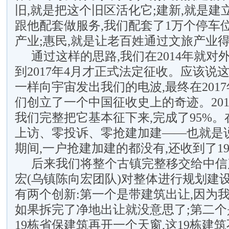
旧,就是把这个旧区活化它;建新,就是建
跟他配套做服务,我们配套了1万个停车位
产业;惠民,就是让老百姓通过文旅产业
通过这样的思路,我们在2014年就对
到2017年4月才正式法定征收。应该说
一样向宇宙发出我们的电波,最终在201
们创立了一个中国征收史上的奇迹。2017
我们完整把它基本征下来,完成了95%。
上访、零投诉、零抢建加建——也就是
期间,一户抢建加建的都没有,还收到了1
后来我们将整个古镇完整移交给中信
宏(乌镇陈向宏团队)对整体进行规划建
有两个创新:第一个是带建筑出让,因为我
如果拆完了净地出让就没意思了;第二
19栋省保建筑再开一个天窗,这19栋建