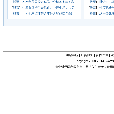
[
股票
]
2025年美国投资移民中介机构推荐：和
[
股票
]
世纪汇广场
[
股票
]
中应集团携手金昌市、中建七局，共启
[
股票
]
抖音商城全
[
股票
]
千元机中谁才符合年轻人的品味 当然
[
股票
]
汤臣倍健发
网站导航
|
广告服务
|
合作伙伴
|
法
Copyright 2008-2014
www.m
商业财经网所载文章、数据仅供参考，使用前