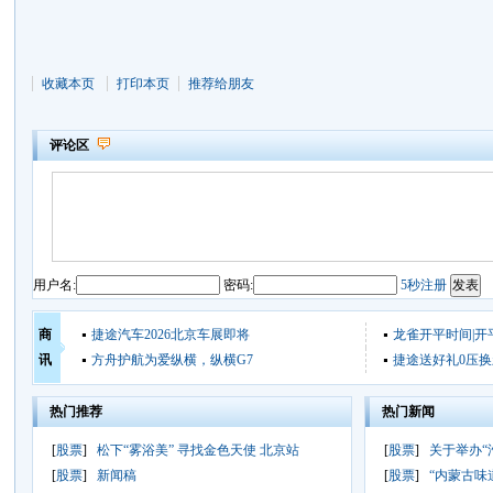
收藏本页
打印本页
推荐给朋友
评论区
用户名:
密码:
5秒注册
商
捷途汽车2026北京车展即将
龙雀开平时间|开
讯
方舟护航为爱纵横，纵横G7
捷途送好礼0压换
热门推荐
热门新闻
[
股票
]
松下“雾浴美” 寻找金色天使 北京站
[
股票
]
关于举办“
[
股票
]
新闻稿
[
股票
]
“内蒙古味