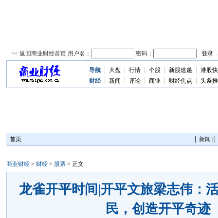
导航
大盘
行情
个股
新股速递
港股快
资
讯
财经
新闻
评论
商业
财经焦点
头条推
首页
新闻
|
商业财经
>
财经
>
股票
> 正文
龙雀开平时间|开平文旅梁志伟：
民，创造开平奇迹