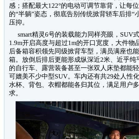
感；搭配最大122°的电动可调节靠背，让每
的“半躺”姿态，彻底告别传统掀背轿车后排“
压抑。
smart精灵6号的装载能力同样亮眼，SU
1.9m开启高度与超过1m的开口宽度，大件物品
后备箱容积领先同级掀背车型，满员满座也能
箱。放倒后排后更能形成纵深近2米、近乎纯
的自行车、露营装备甚至一张双人床垫都能
可媲美不少中型SUV。车内还有共29处人性
水杯、背包、衣帽都能各归其位，满足用户
求。