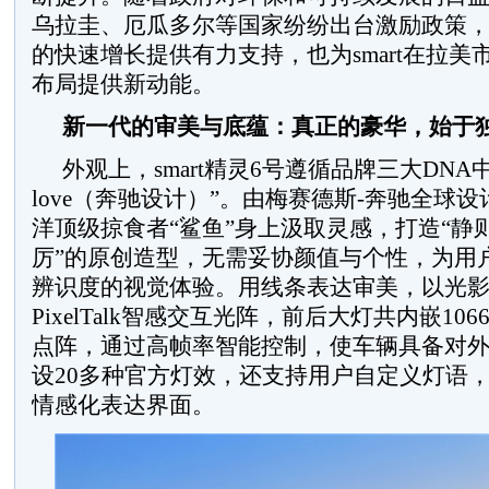
乌拉圭、厄瓜多尔等国家纷纷出台激励政策
的快速增长提供有力支持，也为smart在拉
布局提供新动能。
新一代的审美与底蕴：真正的豪华，始于
外观上，smart精灵6号遵循品牌三大DNA中的“De
love（奔驰设计）”。由梅赛德斯-奔驰全球
洋顶级掠食者“鲨鱼”身上汲取灵感，打造“静
厉”的原创造型，无需妥协颜值与个性，为用
辨识度的视觉体验。用线条表达审美，以光
PixelTalk智感交互光阵，前后大灯共内嵌106
点阵，通过高帧率智能控制，使车辆具备对
设20多种官方灯效，还支持用户自定义灯语
情感化表达界面。