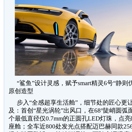
“鲨鱼”设计灵感，赋予smart精灵6号“静
原创造型
步入“全感超享生活舱”，细节处的匠心更
及：首创“星光涡轮”出风口，在68°陡峭圆弧
个最低直径仅0.7mm的正圆孔LED灯珠，点
座舱；全车近800处发光点搭配迈巴赫同款25