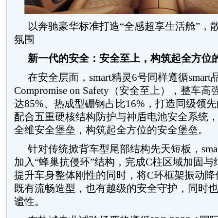
以奔驰豪华标准打造“全感超享生活舱”，
氛围
新一代的安全：安全至上，构筑起全方位
在安全层面，smart精灵6号同样遵循smart
Compromise on Safety（安全至上），
达85%、热成型硼钢占比16%，打造同级领
配合五重硬核结构防护与神盾电池安全系统
全维安全堡垒，构筑起全方位的安全堡垒。
针对传统掀背车型尾部结构先天短板，sma
加入“蜂巢抗侵环”结构，完成C柱区域加固与
提升车身整体刚性的同时，将C环框架振动降低
既有流畅造型，也有越级的安全守护，同时
谧性。