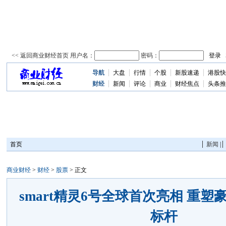
导航
大盘
行情
个股
新股速递
港股快
资
讯
财经
新闻
评论
商业
财经焦点
头条推
首页
新闻
|
商业财经
>
财经
>
股票
> 正文
smart精灵6号全球首次亮相 重
标杆