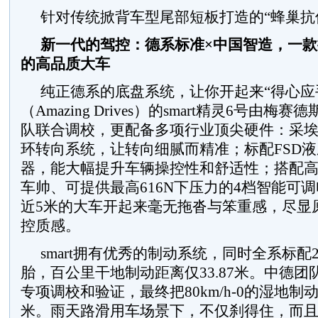
针对传统掀背车型尾部短板打造的“蜂巢抗
新一代的驾控：德系标准
×
中国智造，一款
的高品质大车
纯正德系的底盘系统，让你开起来“得心应
（Amazing Drives）的smart精灵6号由梅
队联合调校，更配备多项行业顶尖硬件：采
环转向系统，让转向细腻而精准；标配FSD
器，能大幅提升车辆操控性和舒适性；搭配
车帅、可提供最高616N下压力的4档智能可
近5米的大车开起来毫无拖沓与笨重感，尽显
控质感。
smart拥有优秀的制动系统，同时全系标配
胎，百公里干地制动距离仅33.87米。中德
专项调校和验证，最终把80km/h-0的湿地制动
米。雨天路滑用车场景下，不仅刹得住，而