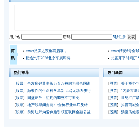
用户名:
密码:
5秒注册
商
smart品牌之夜重磅启幕，
smart精灵6号
讯
捷途汽车2026北京车展即将
龙雀开平时间|开
热门推荐
热门新闻
[
股票
]
合发房银董事长万百万被聘为联合国训
[
股票
]
关于举办“
[
股票
]
颠覆性的生命科学革新-aLQ无动力步行
[
股票
]
“内蒙古味
[
股票
]
国盛证券：短期的调整不可避免
[
股票
]
世纪汇广场
[
股票
]
地产股早间走弱 中金称行业年底反转
[
股票
]
抖音商城全
[
股票
]
前海红筹为爱奔跑引领互联网金融公益
[
股票
]
汤臣倍健发