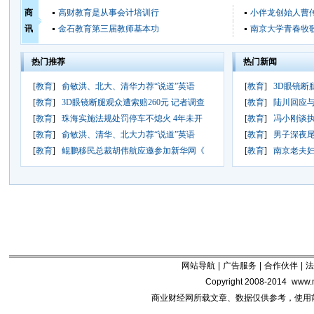
商
高财教育是从事会计培训行
小伴龙创始人曹
讯
金石教育第三届教师基本功
南京大学青春牧
热门推荐
热门新闻
[
教育
]
俞敏洪、北大、清华力荐“说道”英语
[
教育
]
3D眼镜断
[
教育
]
3D眼镜断腿观众遭索赔260元 记者调查
[
教育
]
陆川回应与
[
教育
]
珠海实施法规处罚停车不熄火 4年未开
[
教育
]
冯小刚谈
[
教育
]
俞敏洪、清华、北大力荐“说道”英语
[
教育
]
男子深夜尾
[
教育
]
鲲鹏移民总裁胡伟航应邀参加新华网《
[
教育
]
南京老夫妇
网站导航
|
广告服务
|
合作伙伴
|
法
Copyright 2008-2014
www.m
商业财经网所载文章、数据仅供参考，使用前