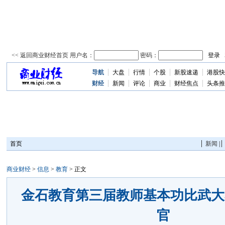
导航
大盘
行情
个股
新股速递
港股快
资
讯
财经
新闻
评论
商业
财经焦点
头条推
首页
新闻
|
商业财经
>
信息
>
教育
> 正文
金石教育第三届教师基本功比武大
官