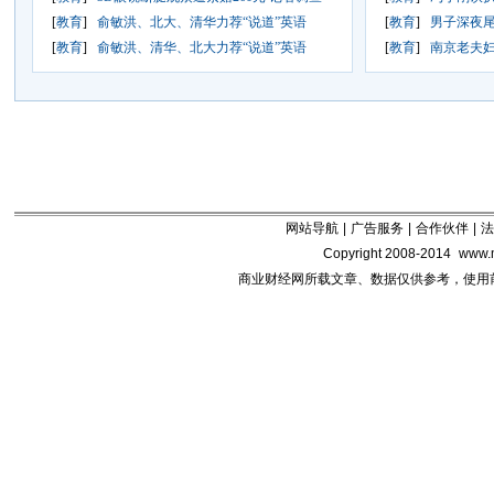
[
教育
]
俞敏洪、北大、清华力荐“说道”英语
[
教育
]
男子深夜尾
[
教育
]
俞敏洪、清华、北大力荐“说道”英语
[
教育
]
南京老夫妇
网站导航
|
广告服务
|
合作伙伴
|
法
Copyright 2008-2014
www.m
商业财经网所载文章、数据仅供参考，使用前