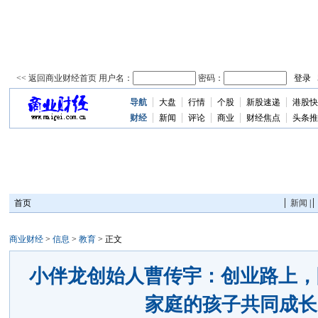
导航
大盘
行情
个股
新股速递
港股快
资
讯
财经
新闻
评论
商业
财经焦点
头条推
首页
新闻
|
商业财经
>
信息
>
教育
> 正文
小伴龙创始人曹传宇：创业路上，陪
家庭的孩子共同成长