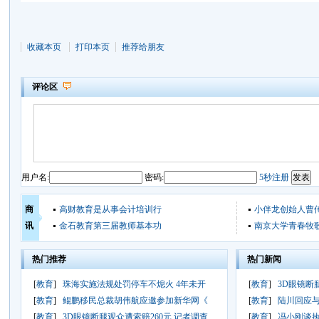
收藏本页
打印本页
推荐给朋友
评论区
用户名:
密码:
5秒注册
商
高财教育是从事会计培训行
小伴龙创始人曹
讯
金石教育第三届教师基本功
南京大学青春牧
热门推荐
热门新闻
[
教育
]
珠海实施法规处罚停车不熄火 4年未开
[
教育
]
3D眼镜断
[
教育
]
鲲鹏移民总裁胡伟航应邀参加新华网《
[
教育
]
陆川回应与
[
教育
]
3D眼镜断腿观众遭索赔260元 记者调查
[
教育
]
冯小刚谈