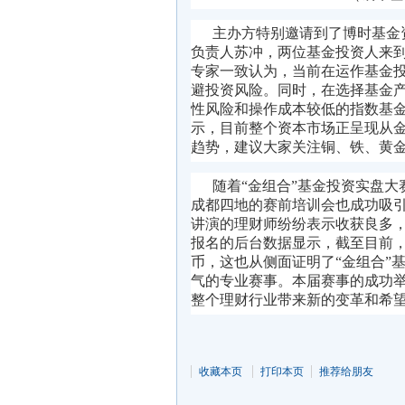
主办方特别邀请到了博时基金
负责人苏冲，两位基金投资人来到
专家一致认为，当前在运作基金
避投资风险。同时，在选择基金
性风险和
操作
成本较低的指数基
示，目前整个资本市场正呈现从
趋势，建议大家关注铜、铁、黄
随着“金组合”基金投资实盘
成都四地的赛前培训会也成功吸
讲演的理财师纷纷表示收获良多
报名的
后台
数据显示，
截至目前
币，
这也从
侧面
证明了“金组合”
气的专业赛事。本届赛事的成功举
整个理财行业带来新的变革和希
收藏本页
打印本页
推荐给朋友