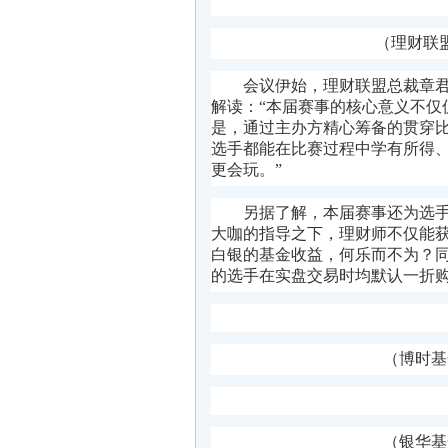
（理财联
会议伊始，理财联盟总裁章君
解读
：“本届赛事的核心意义不仅
是，通过主办方精心筹备的贯穿
选手都能在比赛过程中学有所得
更会玩。”
另据了解
，
本届
赛事还
为
选
大咖的指导之下，理财师不仅能
白银的基金收益，何乐而不为？
的选手在实盘交易时均默认一折
（博时基
（银华基