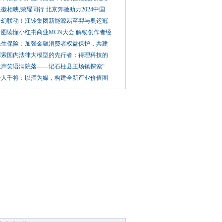
徽相映,荣耀同行 北京奔驰助力2024中国
梦幻联动！江铃集团新能源易至羿与奥运冠
一图读懂小红书商业MCN大会 解锁创作者经
民生保险：加强金融消费者权益保护，共建
探索国内法律大模型的先行者：得理科技的
欢声笑语满院落——记石柱县王场镇探索“
千人千将：以酒为媒，构建全新产业价值圈