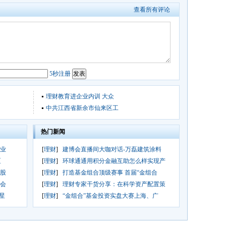
查看所有评论
5秒注册
理财教育进企业内训 大众
中共江西省新余市仙来区工
热门新闻
企业
[
理财
]
建博会直播间大咖对话-万磊建筑涂料
区
[
理财
]
环球通通用积分金融互助怎么样实现产
银股
[
理财
]
打造基金组合顶级赛事 首届“金组合
峰会
[
理财
]
理财专家干货分享：在科学资产配置策
星
[
理财
]
“金组合”基金投资实盘大赛上海、广