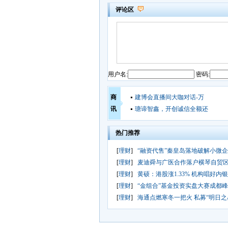
评论区
用户名:
密码:
商
建博会直播间大咖对话-万
讯
瑭谛智鑫，开创诚信全额还
热门推荐
[
理财
]
“融资代售”秦皇岛落地破解小微
[
理财
]
麦迪舜与广医合作落户横琴自贸
[
理财
]
黄硕：港股涨1.33% 机构唱好内
[
理财
]
“金组合”基金投资实盘大赛成都
[
理财
]
海通点燃寒冬一把火 私募“明日之