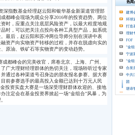
热闻
资深指数基金经理赵云阳和银华基金新渠道管理部
建博
成都峰会现场为观众分享2016年的投资趋势。两位
环球
投资时，应重点关注底层风险资产，以最大程度地规
打造
产品时，可以把关注点投向各种工具型产品，如系统
理财
金。最后，赵云阳和苏冲两位导师分别在演讲中表
FOF
金融资产向实物资产转移的过程，并存在脱虚向实的
“金
金、原油、铁矿石等实物资产的变动趋势。
宁波
“金
大赛成都峰会的完美收官，席卷北京、上海、广州、
引了广大理财经理群体的热切关注，现场聆听过专家
合发
，并通过各种渠道号召身边的朋友报名参赛。据
大赛
中共
，
目前参赛选手的
最高投入
金额
已达到十万元人民
团
基金投资实盘大赛是一场深受
理财群体欢迎的
、接地
瑭谛
办注定会在基金投资界掀起一场“金组合”风暴，为
望。