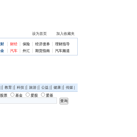
理财
财经
保险
经济债券
理财指导
基金
汽车
外汇
期货指南
汽车频道
|
教育
|
科技
|
旅游
|
公益
|
健康
|
传媒
|
股票
基金
爱股
爱基