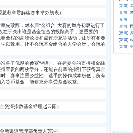
[
新闻
]
星
盟总裁章君解读赛事举办初衷）
[
新闻
]
[
新闻
]
率先致辞，对本届“金组合”大赛的
举办初衷进行了
[
新闻
]
仅在于决出谁是基金组合的投顾高手，更重要的
[
新闻
]
比赛全程的高峰论坛和点评沙龙等活动，让所有参赛
[
新闻
]
、学以致用。让不会玩基金组合的人学会玩，会玩的
[
新闻
]
手
准备
了优厚的
参赛“
福利
”。在标委会的支持和金融
获得宝贵的两枚学分，还能在前辈的指引下获得真金
同时
，
赛事注重公益性，选手的操作成本极低，所有
购入货币基金，能够充分享受基金收益。
金资深指数基金经理赵云阳）
金新渠道管理部负责人苏冲）