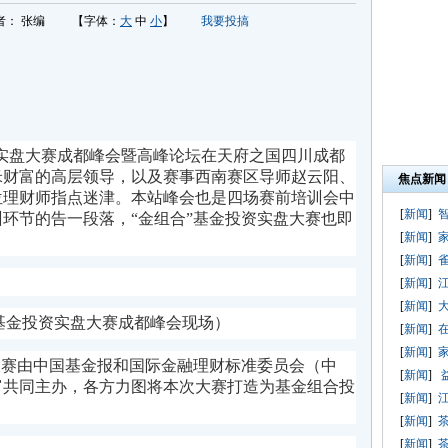
者：
张编
【字体：
大
中
小
】
我要投搞
投资实盘大赛成都峰会暨高峰论坛在天府之国四川成都
米财富的高层领导，以及赛事西南赛区导师赵云阳、
焦点新闻
位理财师指点迷津。本站峰会也是四场赛前培训会中
[
新闻
]
环节的告一段落，“金组合”基金投资实盘大赛也即
[
新闻
]
[
新闻
]
[
新闻
]
[
新闻
]
”基金投资实盘大赛成都峰会现场）
[
新闻
]
[
新闻
]
大赛由中国基金报和国际金融理财标准委员会（中
[
新闻
]
富共同主办，各方力图将
本次大赛
打造为基金组合投
[
新闻
]
[
新闻
]
[
新闻
]