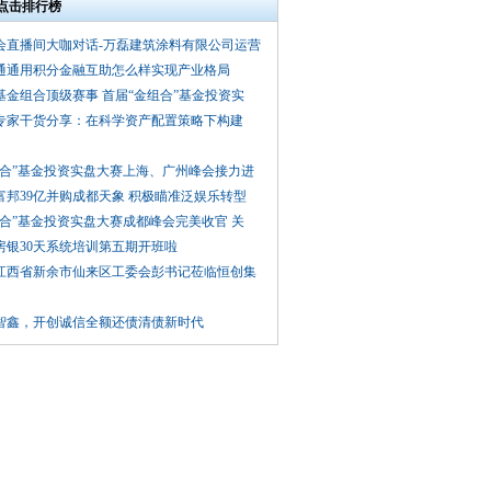
点击排行榜
会直播间大咖对话-万磊建筑涂料有限公司运营
通通用积分金融互助怎么样实现产业格局
基金组合顶级赛事 首届“金组合”基金投资实
专家干货分享：在科学资产配置策略下构建
组合”基金投资实盘大赛上海、广州峰会接力进
富邦39亿并购成都天象 积极瞄准泛娱乐转型
组合”基金投资实盘大赛成都峰会完美收官 关
房银30天系统培训第五期开班啦
江西省新余市仙来区工委会彭书记莅临恒创集
智鑫，开创诚信全额还债清债新时代