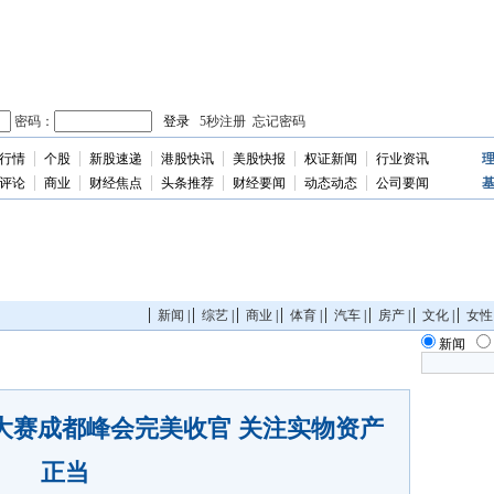
行情
个股
新股速递
港股快讯
美股快报
权证新闻
行业资讯
独
家
评论
商业
财经焦点
头条推荐
财经要闻
动态动态
公司要闻
新闻
|
综艺
|
商业
|
体育
|
汽车
|
房产
|
文化
|
女性
新闻
大赛成都峰会完美收官 关注实物资产
正当