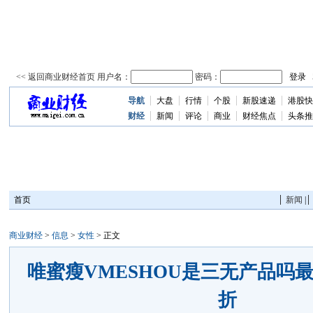
导航
大盘
行情
个股
新股速递
港股快
资
讯
财经
新闻
评论
商业
财经焦点
头条推
首页
新闻
|
商业财经
>
信息
>
女性
> 正文
唯蜜瘦VMESHOU是三无产品吗
折