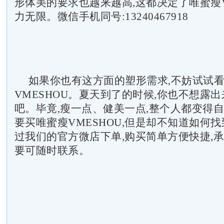
形体美的要求也越来越高,这都决定了唯蜜瘦V
力无限。微信手机同号:13240467918
如果你也有这方面的塑形需求,不妨试试
VMESHOU。夏天到了的时候,你也不想露
吧。毕竟,瘦一点、健美一点,整个人都变得自
要买唯蜜瘦VMESHOU,但是却不知道如何
过我们的官方微店下单,购买简单方便快捷,承
要可随时联系。