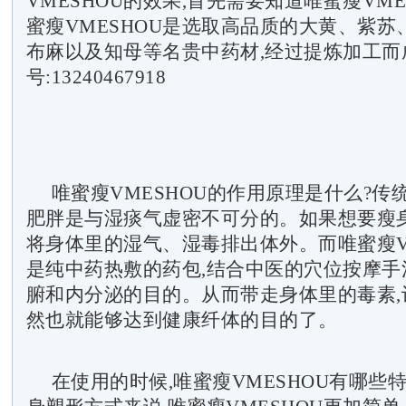
VMESHOU的效果,首先需要知道唯蜜瘦VM
蜜瘦VMESHOU是选取高品质的大黄、紫
布麻以及知母等名贵中药材,经过提炼加工而
号:13240467918
唯蜜瘦VMESHOU的作用原理是什么?传
肥胖是与湿痰气虚密不可分的。如果想要瘦身
将身体里的湿气、湿毒排出体外。而唯蜜瘦V
是纯中药热敷的药包,结合中医的穴位按摩手
腑和内分泌的目的。从而带走身体里的毒素,
然也就能够达到健康纤体的目的了。
在使用的时候,唯蜜瘦VMESHOU有哪些