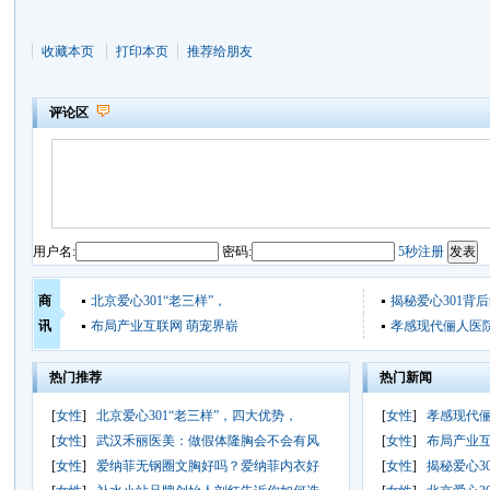
收藏本页
打印本页
推荐给朋友
评论区
用户名:
密码:
5秒注册
商
北京爱心301“老三样”，
揭秘爱心301背
讯
布局产业互联网 萌宠界崭
孝感现代俪人医
热门推荐
热门新闻
[
女性
]
北京爱心301“老三样”，四大优势，
[
女性
]
孝感现代
[
女性
]
武汉禾丽医美：做假体隆胸会不会有风
[
女性
]
布局产业互
[
女性
]
爱纳菲无钢圈文胸好吗？爱纳菲内衣好
[
女性
]
揭秘爱心3