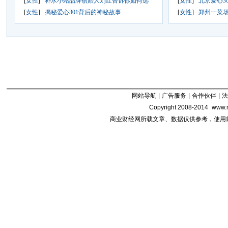
[
女性
]
补水小站品牌创始人刘红告诉你如何选
[
女性
]
北京爱心3
[
女性
]
揭秘爱心301背后的神秘故事
[
女性
]
郑州一菜场
网站导航
|
广告服务
|
合作伙伴
|
法
Copyright 2008-2014
www.m
商业财经网所载文章、数据仅供参考，使用前