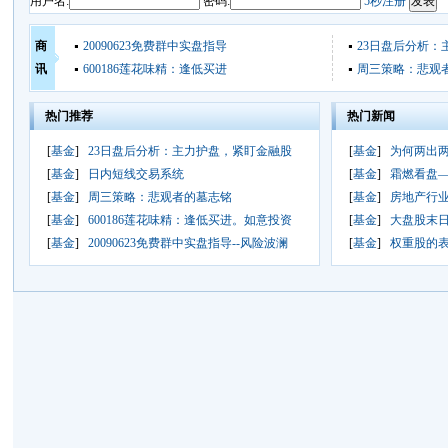
用户名:
密码:
5秒注册
商
20090623免费群中实盘指导
23日盘后分析：
讯
600186莲花味精：逢低买进
周三策略：悲观
热门推荐
热门新闻
[
基金
]
23日盘后分析：主力护盘，紧盯金融股
[
基金
]
为何两出两
[
基金
]
日内短线交易系统
[
基金
]
霜燃看盘
[
基金
]
周三策略：悲观者的墓志铭
[
基金
]
房地产行
[
基金
]
600186莲花味精：逢低买进。如意投资
[
基金
]
大盘股末
[
基金
]
20090623免费群中实盘指导--风险波澜
[
基金
]
权重股的表演时