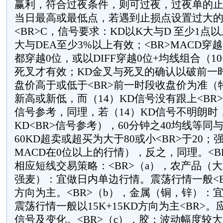
赢利，符合过夜条件，则可过夜，过夜单的止<
当日最高或最低点，若遇到止损点设置过大
<BR>C，信号要求：KD以K大与D 至少1点以上
大与DEA至少3%以上有效；<BR>MACD穿
都穿越0位，或以DIFF穿越0位+均线组合（10+
死叉才有效；KD金叉与死叉的确认以破前一
盘价高于或低于<BR>前一时段收盘价为准（
新高或新低，而（14）KD信号没有跟上<BR
信号参考，同理，若（14）KD信号不明朗时
KD<BR>信号参考），60分钟之40均线等同
60KD超卖或超买为大于80或小<BR>于20
MACD在0位以上的行情），反之，同理。<B
相应短线交易策略：<BR>（a），农产品（
强麦）：宜做日内单边行情。震荡行情一般<BR>
方向为主。<BR>（b），金属（铜，锌）：
震荡行情一般以15K+15KD方向为主<BR>
信号及变化。<BR>（c），胶：波动幅度较