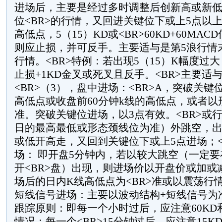
进场后，主要是经过多时调整后创新高或新
位<BR>的行情，又回进关键位下或上5点以上
高低点，5（15）KD或<BR>60KD+60MA
则应止损，并可反手。主要适与是第5浪行情末
行情。<BR>特例：若出现5（15）K幅度过
止损+1KD金叉或死叉且反手。<BR>主要适
<BR>（3），盘中进场：<BR>A，突破关
高低点或收盘前60分钟k线的高低点，或者以形
准。突破关键位进场，以3点有效。<BR>或
日的最高最低或形态颈线位为准）外跳空，出现
或低开高走，又回到关键位下或上5点进场；<
场： 即开盘5分钟内，若以较大跳空（一定
开<BR>盘）出现，则进场价以开盘价或加或
场后的日内K线高低点为<BR>准或以震荡行情
短线信号进场：主要以波动结构+短线信号为准
跟踪原则：即每一个小时过后，应注意60KD和
情况；每一个<BR>15分钟过后，应注意15