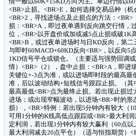
情一般以60K+15KD方向为主。单边行情以60
<BR>止损。<BR>E，如何选择交易品种（
<BR>2，寻找进场点及止损点的方法：<BR
损：<BR>A，即过夜单遇到反向跳空行情，
位，<BR>以开盘价或加或减5点止损或破1K
<BR>B，或过夜单进场时与日KD反向，第
与即时60MACD+60KD反向<BR>，以反向5
1KD信号平仓或锁仓。（主要适与强势回调或
情）<BR>（2），盘中止损：<BR>A，即
关键位+-3点为准，或以进场即时段的最高最低点
准，后以波动结构+短线信号跟踪止损。（其
最高最低<BR>点为最终止损。若出现止损过
进场；或出现窄幅波动，以进场<BR>时的形
损），<BR>特例：若出现5分钟内有较大（1
可用1分钟的K线高低点跟踪或<BR>最大利润
定利润，若出现1分钟内有较大赢利（60点以上
最大利润减去20点平仓）（适与恒指期货）<