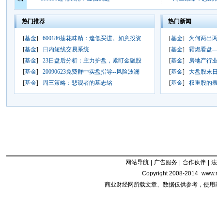
热门推荐
热门新闻
[
基金
]
600186莲花味精：逢低买进。如意投资
[
基金
]
为何两出两
[
基金
]
日内短线交易系统
[
基金
]
霜燃看盘
[
基金
]
23日盘后分析：主力护盘，紧盯金融股
[
基金
]
房地产行
[
基金
]
20090623免费群中实盘指导--风险波澜
[
基金
]
大盘股末
[
基金
]
周三策略：悲观者的墓志铭
[
基金
]
权重股的表演时
网站导航
|
广告服务
|
合作伙伴
|
法
Copyright 2008-2014
www.m
商业财经网所载文章、数据仅供参考，使用前