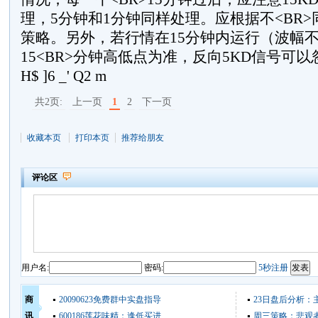
理，5分钟和1分钟同样处理。应根据不<BR
策略。另外，若行情在15分钟内运行（波幅
15<BR>分钟高低点为准，反向5KD信号可以忽略。
H$ ]6 _' Q2 m
共2页:
上一页
1
2
下一页
收藏本页
打印本页
推荐给朋友
评论区
用户名:
密码:
5秒注册
商
20090623免费群中实盘指导
23日盘后分析：
讯
600186莲花味精：逢低买进
周三策略：悲观