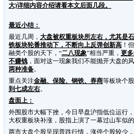
大)
详细内容介绍请看本文后面几段。
最近小结：
最近几周，
大盘被权重板块所左右，尤其是
铁板块轮番推动下，不断向上反弹创新高
！
融类个股的天下，“
二八现象
”相当严重，
更多
不赚钱
，面对这一现象我们不能抛开大盘的
两种准备
。
重点关注
金融、保险、钢铁、券商
等板块个
到七成左右
。
盘面上：
外围股市大幅下挫，今日早盘沪指低位运行
大权重板块补涨，股指上演了一幕过山车似
两市大盘个股呈现普跌行情，涨停个股较少