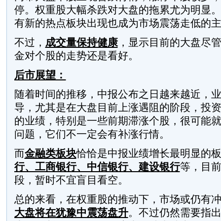
停。权重股大幅杀跌对大盘的拖累尤为明显
有新的热点板块出现也成为市场震荡走低的
不过，
成交量保持健康
，显示目前的大盘尽
金对个股的走势还是看好。
后市展望：
随着时间的推移，中报公布之日越来越近，
导，尤其是在大盘目前上涨遇阻的阶段，投
的业绩，特别是一些前期滞涨个股，很可能
问题，它们不一定会有补涨行情。
而
金融类板块
恰恰是中报业绩增长最明显的
行、工商银行、中信银行、建设银行
等，目
段，暂时不宜盲目看空。
总的来看，在权重股的推动下，市场或仍有冲关
大盘将在犹豫中震荡盘升
。不过仍然需要指