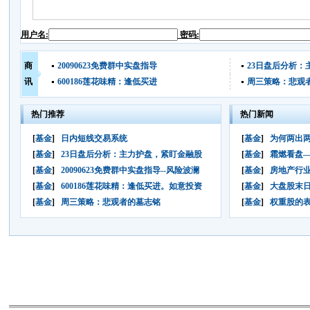
用户名:
密码:
商
20090623免费群中实盘指导
23日盘后分析：
讯
600186莲花味精：逢低买进
周三策略：悲观
热门推荐
热门新闻
[
基金
]
日内短线交易系统
[
基金
]
为何两出两
[
基金
]
23日盘后分析：主力护盘，紧盯金融股
[
基金
]
霜燃看盘
[
基金
]
20090623免费群中实盘指导--风险波澜
[
基金
]
房地产行
[
基金
]
600186莲花味精：逢低买进。如意投资
[
基金
]
大盘股末
[
基金
]
周三策略：悲观者的墓志铭
[
基金
]
权重股的表演