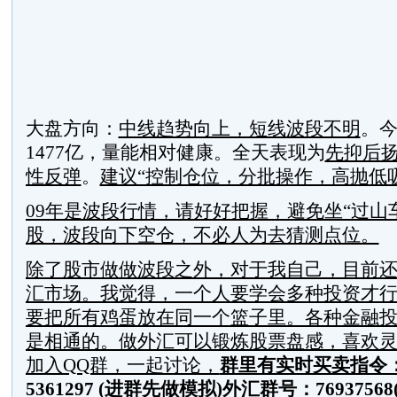
大盘方向：
中线趋势向上，短线波段不明
。
1477亿，量能相对健康。全天表现为
先抑后
性反弹
。
建议“控制仓位，分批操作，高抛低
09年是波段行情，请好好把握，避免坐“过山
股，波段向下空仓，不必人为去猜测点位。
除了股市做做波段之外，对于我自己，目前
汇市场。我觉得，一个人要学会多种投资才
要把所有鸡蛋放在同一个篮子里。各种金融
是相通的。做外汇可以锻炼股票盘感，喜欢
加入QQ群，一起讨论，
群里有实时买卖指令
5361297 (进群先做模拟)
外汇群号：769375